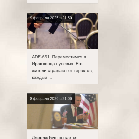
9 февраля 2026 в 21:50
ADE-651. Переместимся в
Ирак конца нулевых. Его
жители страдают от терактов,
каждый ...
8 февраля 2026 в 21:06
Джордж Буш пытается