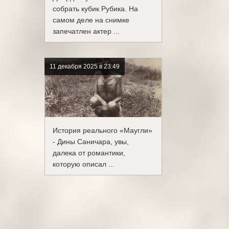
собрать кубик Рубика. На
самом деле на снимке
запечатлен актер ...
11 декабря 2025 в 23:49
История реального «Маугли»
- Дины Саничара, увы,
далека от романтики,
которую описал ...