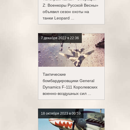
Z: Военкоры Русской Весны»
объявил сезон охоты на
танки Leopard ...
7 декабря 2022 в 22:36
Тактические
бомбардировщики General
Dynamics F-111 Королевских
военно-воздушных сил ...
18 октября 2023 в 00:59