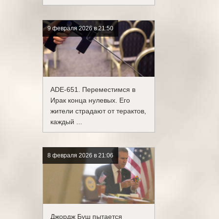
9 февраля 2026 в 21:50
ADE-651. Переместимся в
Ирак конца нулевых. Его
жители страдают от терактов,
каждый ...
8 февраля 2026 в 21:06
Джордж Буш пытается