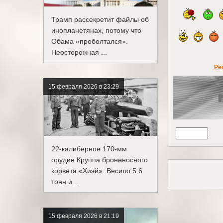
Трамп рассекретит файлы об
инопланетянах, потому что
Обама «проболтался».
Неосторожная ...
Ре
15 февраля 2026 в 23:29
22-калиберное 170-мм
орудие Круппа броненосного
корвета «Хиэй». Весило 5.6
тонн и ...
15 февраля 2026 в 21:19