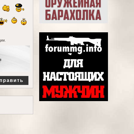
ии.
править