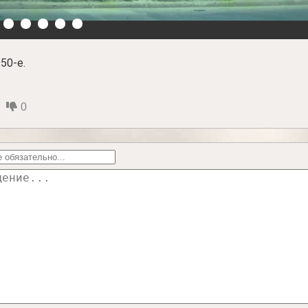
50-е.
0