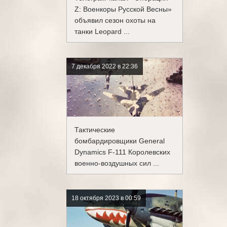
Z: Военкоры Русской Весны»
объявил сезон охоты на
танки Leopard ...
7 декабря 2022 в 22:36
Тактические
бомбардировщики General
Dynamics F-111 Королевских
военно-воздушных сил ...
18 октября 2023 в 00:59