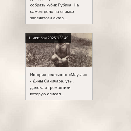
собрать кубик Рубика. На
самом деле на снимке
запечатлен актер ...
11 декабря 2025 в 23:49
История реального «Маугли»
- Дины Саничара, увы,
далека от романтики,
которую описал ...