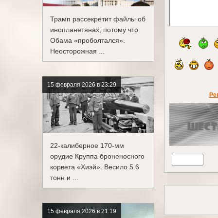
Трамп рассекретит файлы об
инопланетянах, потому что
Обама «проболтался».
Неосторожная ...
15 февраля 2026 в 23:29
Ре
22-калиберное 170-мм
орудие Круппа броненосного
корвета «Хиэй». Весило 5.6
тонн и ...
15 февраля 2026 в 21:19