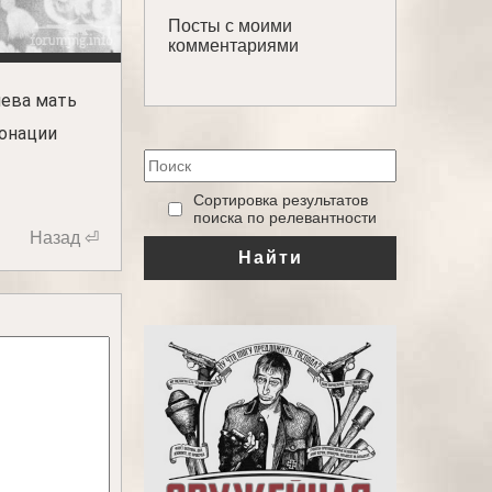
Посты с моими
комментариями
лева мать
ронации
‎Сортировка результатов
поиска по релевантности
Назад ⏎
Найти