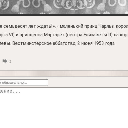
е семьдесят лет ждать!», - маленький принц Чарльз, коро
орга VI) и принцесса Маргарет (сестра Елизаветы II) на ко
левы. Вестминстерское аббатство, 2 июня 1953 года.
0