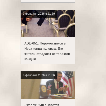
9 февраля 2026 в 21:50
ADE-651. Переместимся в
Ирак конца нулевых. Его
жители страдают от терактов,
каждый ...
8 февраля 2026 в 21:06
Джордж Буш пытается