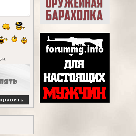
ии.
править