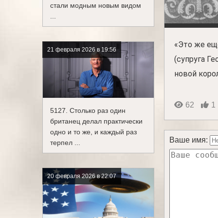
стали модным новым видом
...
«Это же ещ
21 февраля 2026 в 19:56
(супруга Ге
новой коро
62
1
5127. Столько раз один
британец делал практически
одно и то же, и каждый раз
Ваше имя:
терпел ...
20 февраля 2026 в 22:07