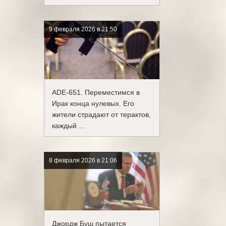
9 февраля 2026 в 21:50
ADE-651. Переместимся в
Ирак конца нулевых. Его
жители страдают от терактов,
каждый ...
8 февраля 2026 в 21:06
Джордж Буш пытается