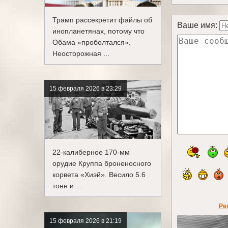
Трамп рассекретит файлы об
Ваше имя:
инопланетянах, потому что
Обама «проболтался».
Неосторожная ...
15 февраля 2026 в 23:29
22-калиберное 170-мм
орудие Круппа броненосного
корвета «Хиэй». Весило 5.6
тонн и ...
Ре
15 февраля 2026 в 21:19