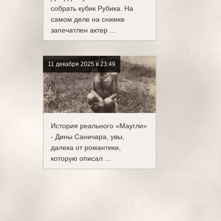
собрать кубик Рубика. На
самом деле на снимке
запечатлен актер ...
11 декабря 2025 в 23:49
История реального «Маугли»
- Дины Саничара, увы,
далека от романтики,
которую описал ...