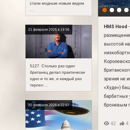
стали модным новым видом
...
HMS Hood
-
21 февраля 2026 в 19:56
размещения
высотой над
низкобортн
Королевско
5127. Столько раз один
британског
британец делал практически
зрения не и
одно и то же, и каждый раз
терпел ...
«Худе») ба
барбетных 
броневым п
20 февраля 2026 в 22:07
42
4