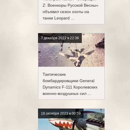
Z: Военкоры Русской Весны»
объявил сезон охоты на
танки Leopard ...
7 декабря 2022 в 22:36
Тактические
бомбардировщики General
Dynamics F-111 Королевских
военно-воздушных сил ...
18 октября 2023 в 00:59