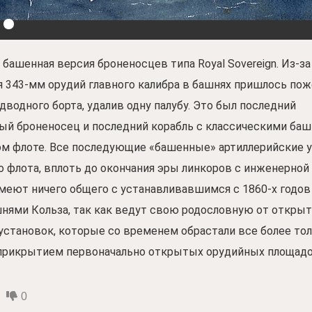
 башенная версия броненосцев типа Royal Sovereign. Из-за
 343-мм орудий главного калибра в башнях пришлось по
водного борта, удалив одну палубу. Это был последний
ый броненосец и последний корабль с классическими баш
м флоте. Все последующие «башенные» артиллерийские 
о флота, вплоть до окончания эры линкоров с инженерной
меют ничего общего с устанавливавшимся с 1860-х годов (в
шнями Кольза, так как ведут свою родословную от откры
установок, которые со временем обрастали все более т
рикрытием первоначально открытых орудийных площадо
0