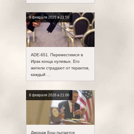
9 февраля 2026 в 21:50
ADE-651. Переместимся в
Ирак конца нулевых. Его
жители страдают от терактов,
каждый ...
8 февраля 2026 в 21:06
Джордж Буш пытается