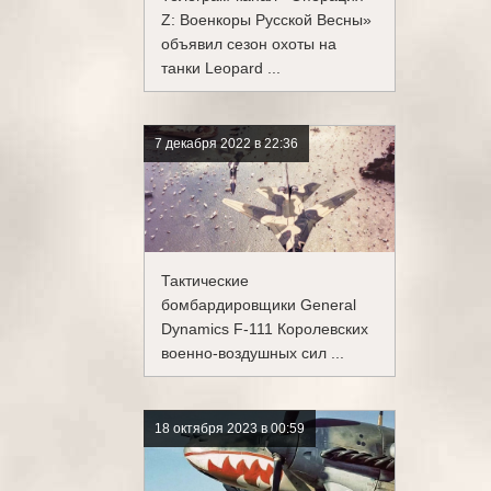
Z: Военкоры Русской Весны»
объявил сезон охоты на
танки Leopard ...
7 декабря 2022 в 22:36
Тактические
бомбардировщики General
Dynamics F-111 Королевских
военно-воздушных сил ...
18 октября 2023 в 00:59