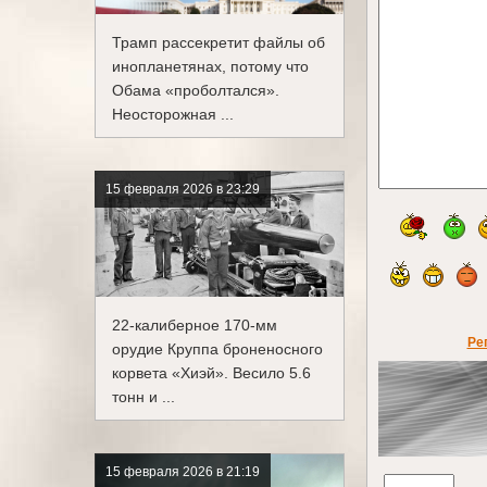
Трамп рассекретит файлы об
инопланетянах, потому что
Обама «проболтался».
Неосторожная ...
15 февраля 2026 в 23:29
22-калиберное 170-мм
Ре
орудие Круппа броненосного
корвета «Хиэй». Весило 5.6
тонн и ...
15 февраля 2026 в 21:19