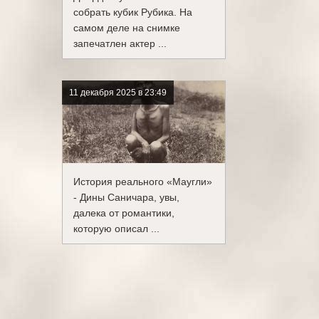
собрать кубик Рубика. На
самом деле на снимке
запечатлен актер ...
11 декабря 2025 в 23:49
История реального «Маугли»
- Дины Саничара, увы,
далека от романтики,
которую описал ...