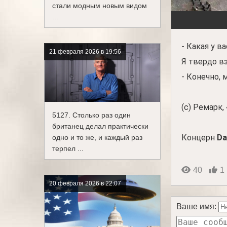
стали модным новым видом
...
- Какая у в
21 февраля 2026 в 19:56
Я твердо вз
- Конечно,
(с) Ремарк,
5127. Столько раз один
британец делал практически
Концерн
Da
одно и то же, и каждый раз
терпел ...
40
1
20 февраля 2026 в 22:07
Ваше имя: