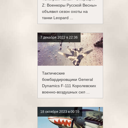
Z: Военкоры Русской Весны»
объявил сезон охоты на
танки Leopard ...
7 декабря 2022 в 22:36
Тактические
бомбардировщики General
Dynamics F-111 Королевских
военно-воздушных сил ...
18 октября 2023 в 00:59