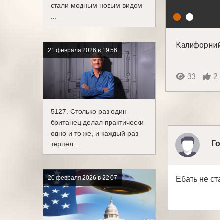
стали модным новым видом
...
Калифорний
21 февраля 2026 в 19:56
33
2
5127. Столько раз один
британец делал практически
одно и то же, и каждый раз
Го
терпел ...
20 февраля 2026 в 22:07
Ебать не ст