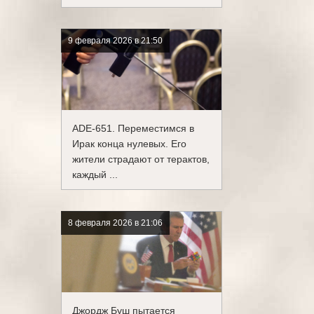
9 февраля 2026 в 21:50
ADE-651. Переместимся в
Ирак конца нулевых. Его
жители страдают от терактов,
каждый ...
8 февраля 2026 в 21:06
Джордж Буш пытается