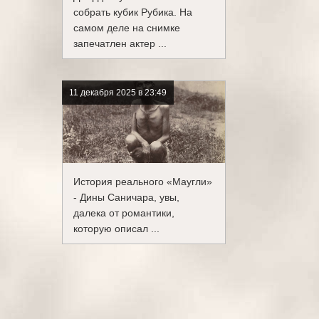
собрать кубик Рубика. На
самом деле на снимке
запечатлен актер ...
11 декабря 2025 в 23:49
История реального «Маугли»
- Дины Саничара, увы,
далека от романтики,
которую описал ...