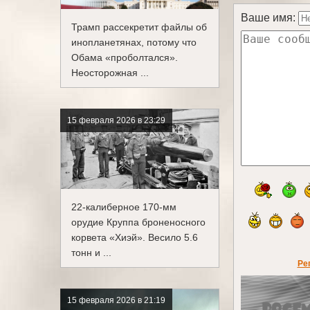
Ваше имя:
Трамп рассекретит файлы об
инопланетянах, потому что
Обама «проболтался».
Неосторожная ...
15 февраля 2026 в 23:29
22-калиберное 170-мм
орудие Круппа броненосного
корвета «Хиэй». Весило 5.6
тонн и ...
Ре
15 февраля 2026 в 21:19