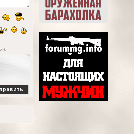
ии.
править