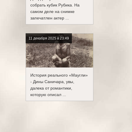
собрать кубик Рубика. На
самом деле на снимке
запечатлен актер ...
11 декабря 2025 в 23:49
История реального «Маугли»
- Дины Саничара, увы,
далека от романтики,
которую описал ...