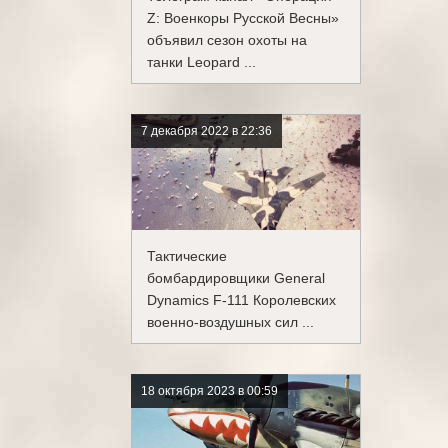
Z: Военкоры Русской Весны»
объявил сезон охоты на
танки Leopard ...
7 декабря 2022 в 22:36
Тактические
бомбардировщики General
Dynamics F-111 Королевских
военно-воздушных сил ...
18 октября 2023 в 00:59