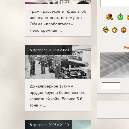
Трамп рассекретит файлы об
инопланетянах, потому что
Обама «проболтался».
Неосторожная ...
Ре
15 февраля 2026 в 23:29
22-калиберное 170-мм
орудие Круппа броненосного
корвета «Хиэй». Весило 5.6
тонн и ...
15 февраля 2026 в 21:19