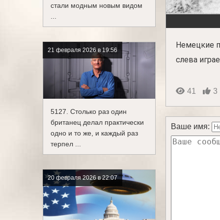
стали модным новым видом
...
Немецкие п
21 февраля 2026 в 19:56
слева играе
41
3
5127. Столько раз один
британец делал практически
Ваше имя:
одно и то же, и каждый раз
терпел ...
20 февраля 2026 в 22:07