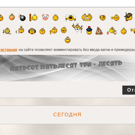
гистрация
на сайте позволяет комментировать без ввода капчи и премодерац
От
СЕГОДНЯ