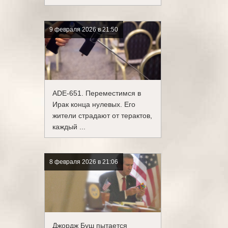
9 февраля 2026 в 21:50
ADE-651. Переместимся в
Ирак конца нулевых. Его
жители страдают от терактов,
каждый ...
8 февраля 2026 в 21:06
Джордж Буш пытается