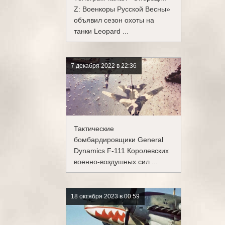
Z: Военкоры Русской Весны»
объявил сезон охоты на
танки Leopard ...
7 декабря 2022 в 22:36
Тактические
бомбардировщики General
Dynamics F-111 Королевских
военно-воздушных сил ...
18 октября 2023 в 00:59