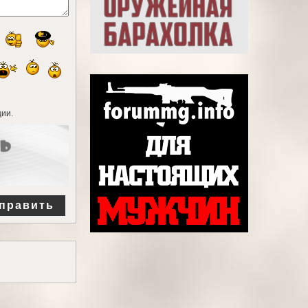
ии.
править