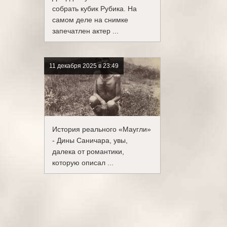
собрать кубик Рубика. На
самом деле на снимке
запечатлен актер ...
11 декабря 2025 в 23:49
История реального «Маугли»
- Дины Саничара, увы,
далека от романтики,
которую описал ...