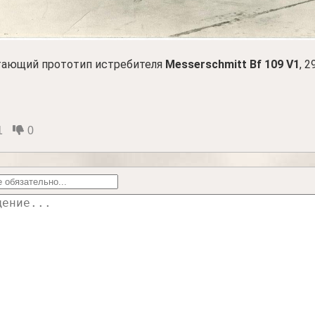
тающий прототип истребителя
Messerschmitt Bf 109 V1
, 
1
0