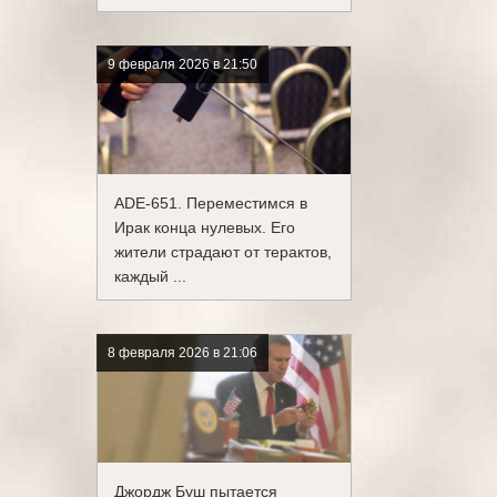
9 февраля 2026 в 21:50
ADE-651. Переместимся в
Ирак конца нулевых. Его
жители страдают от терактов,
каждый ...
8 февраля 2026 в 21:06
Джордж Буш пытается