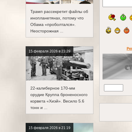
Трамп рассекретит файлы об
инопланетянах, потому что
Обама «проболтался».
Неосторожная ...
Ре
15 февраля 2026 в 23:29
22-калиберное 170-мм
орудие Круппа броненосного
корвета «Хиэй». Весило 5.6
тонн и ...
15 февраля 2026 в 21:19