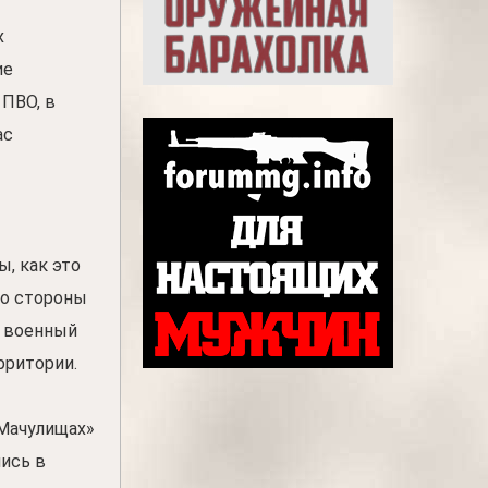
х
ие
 ПВО, в
ас
ы, как это
со стороны
, военный
рритории.
«Мачулищах»
ись в