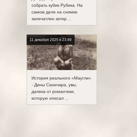
собрать кубик Рубика. На
самом деле на снимке
запечатлен актер ...
11 декабря 2025 в 23:49
История реального «Маугли»
- Дины Саничара, увы,
далека от романтики,
которую описал ...