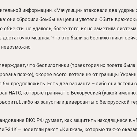
ительной информации, «Мачулищи» атаковали два ударны
ка: они сбросили бомбы на цели и улетели. Сбить вражеск
 объекты не удалось, более того, их не заметила система
е достаточно мощная. Что это были за беспилотники, сейч
 невозможно.
тверждает, что беспилотники (траектория их полета была
ована позже), скорее всего, летели не от границы Украин
 бы предположить. Есть два варианта – либо они летели 
тран НАТО, которые граничат с Белоруссией (какой именно
оворить), либо их запустили диверсанты с белорусской те
андование ВКС РФ думает, как защитить находящиеся в 
иГ-31К – носители ракет «Кинжал», которые также оказал