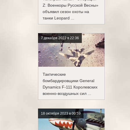
Z: Военкоры Русской Весны»
объявил сезон охоты на
танки Leopard ...
7 декабря 2022 в 22:36
Тактические
бомбардировщики General
Dynamics F-111 Королевских
военно-воздушных сил ...
18 октября 2023 в 00:59