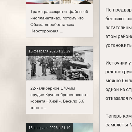
По предвар
Трамп рассекретит файлы об
инопланетянах, потому что
беспилотни
Обама «проболтался».
летательные
Неосторожная ...
этом район
установить
15 февраля 2026 в 23:29
Источник у
реконструир
можно было
22-калиберное 170-мм
одной из с
орудие Круппа броненосного
отказался г
корвета «Хиэй». Весило 5.6
тонн и ...
Теперь ком
самолеты М
15 февраля 2026 в 21:19