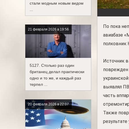
стали модным новым видом
...
По пока не
21 февраля 2026 в 19:56
авиабазе «
полковник 
Источник в
5127. Столько раз один
поврежден 
британец делал практически
украинской
одно и то же, и каждый раз
терпел ...
выявлял ПВ
часть аппа
отремонтиру
20 февраля 2026 в 22:07
Также повр
результате 