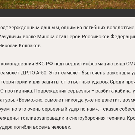
подтвержденным данным, одним из погибших вследствие 
Мачуличи» возле Минска стал Герой Российской Федерации
Николай Колпаков.
 командовании ВКС РФ подтвердил информацию ряда СМИ
самолет ДРЛО А-50. Этот самолет был очень важен для у
 территории и для защиты от ответных ударов. Среди проч
О противника. Повреждения серьезны – разбита кабина, 
ратуры. «Возможно, самолет никогда уже не взлетит, возм
ем, но это очень серьезный удар по нам», - сказал собес
еждены топливозаправщик и снегоуборочная техника. Кро
удара погибли восемь человек.