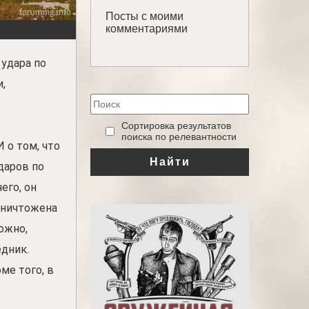
Посты с моими
комментариями
удара по
,
‎Сортировка результатов
поиска по релевантности
 о том, что
Найти
даров по
его, он
уничтожена
ожно,
едник.
ме того, в