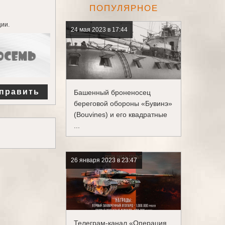
ПОПУЛЯРНОЕ
ии.
24 мая 2023 в 17:44
править
Башенный броненосец
береговой обороны «Бувинэ»
(Bouvines) и его квадратные
...
26 января 2023 в 23:47
Телеграм-канал «Операция