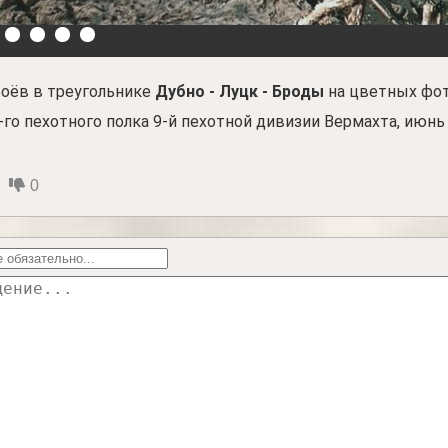
боёв в треугольнике
Дубно - Луцк - Броды
на цветных фо
го пехотного полка 9-й пехотной дивизии Вермахта, июнь 
0