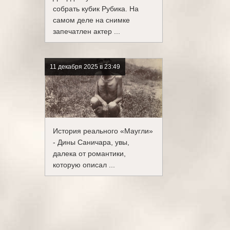
собрать кубик Рубика. На
самом деле на снимке
запечатлен актер ...
11 декабря 2025 в 23:49
История реального «Маугли»
- Дины Саничара, увы,
далека от романтики,
которую описал ...