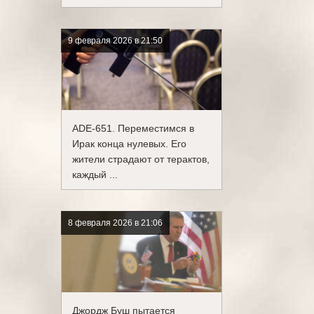
9 февраля 2026 в 21:50
ADE-651. Переместимся в
Ирак конца нулевых. Его
жители страдают от терактов,
каждый ...
8 февраля 2026 в 21:06
Джордж Буш пытается