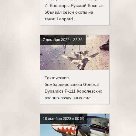
Z: Военкоры Русской Весны»
объявил сезон охоты на
танки Leopard ...
7 декабря 2022 в 22:36
Тактические
бомбардировщики General
Dynamics F-111 Королевских
военно-воздушных сил ...
18 октября 2023 в 00:59