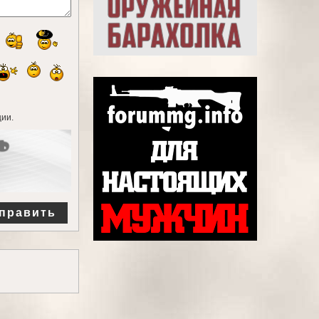
ии.
править