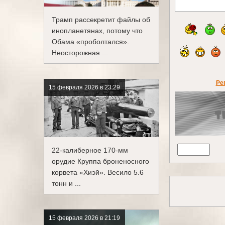
Трамп рассекретит файлы об
инопланетянах, потому что
Обама «проболтался».
Неосторожная ...
Ре
15 февраля 2026 в 23:29
22-калиберное 170-мм
орудие Круппа броненосного
корвета «Хиэй». Весило 5.6
тонн и ...
15 февраля 2026 в 21:19