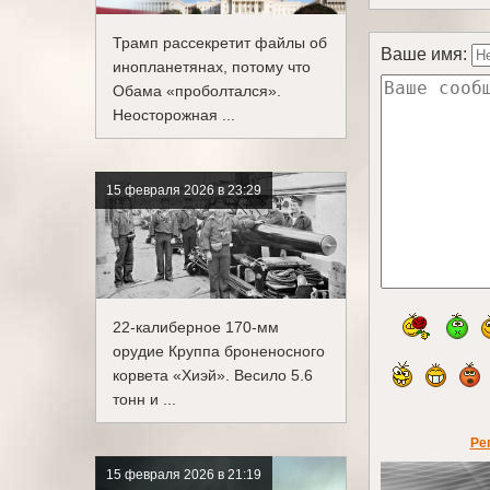
Трамп рассекретит файлы об
Ваше имя:
инопланетянах, потому что
Обама «проболтался».
Неосторожная ...
15 февраля 2026 в 23:29
22-калиберное 170-мм
орудие Круппа броненосного
корвета «Хиэй». Весило 5.6
тонн и ...
Ре
15 февраля 2026 в 21:19