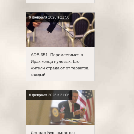
9 февраля 2026 в 21:50
ADE-651. Переместимся в
Ирак конца нулевых. Его
жители страдают от терактов,
каждый ...
8 февраля 2026 в 21:06
Джордж Буш пытается