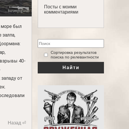
Посты с моими
комментариями
 море был
 залпа,
Доормана:
ар,
‎Сортировка результатов
поиска по релевантности
 взрывы 40-
Найти
»
 западу от
ек.
оследовали
Назад ⏎