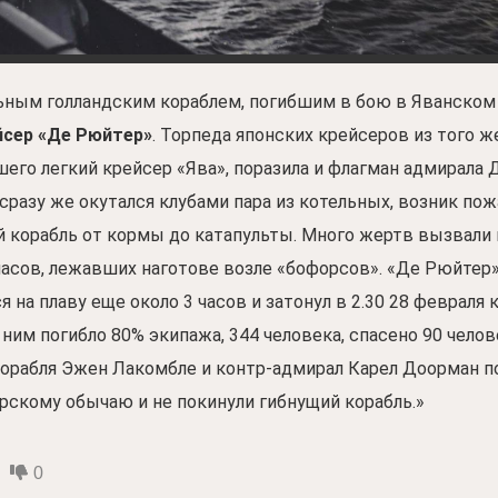
ным голландским кораблем, погибшим в бою в Яванском
йсер «Де Рюйтер»
. Торпеда японских крейсеров из того же
его легкий крейсер «Ява», поразила и флагман адмирала 
р сразу же окутался клубами пара из ко­тельных, возник пож
 корабль от кормы до катапульты. Мно­го жертв вызвали
пасов, лежавших наготове возле «бофорсов». «Де Рюйтер
 на плаву еще около 3 часов и затонул в 2.30 28 февраля к
С ним погиб­ло 80% экипажа, 344 человека, спасено 90 челов
орабля Эжен Лакомбле и контр-адмирал Ка­рел Доорман п
рскому обычаю и не покинули гиб­нущий корабль.»
0