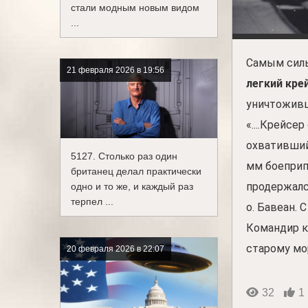
стали модным новым видом
...
Самым силь
21 февраля 2026 в 19:56
легкий кре
уничтоживш
«....Крейсе
охвативший
5127. Столько раз один
мм бо­епри
британец делал практически
продержался
одно и то же, и каждый раз
терпел ...
о. Бавеан. 
Командир к
старому мо
20 февраля 2026 в 22:07
32
1