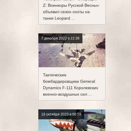
Z: Военкоры Русской Весны»
объявил сезон охоты на
танки Leopard ...
7 декабря 2022 в 22:36
Тактические
бомбардировщики General
Dynamics F-111 Королевских
военно-воздушных сил ...
18 октября 2023 в 00:59