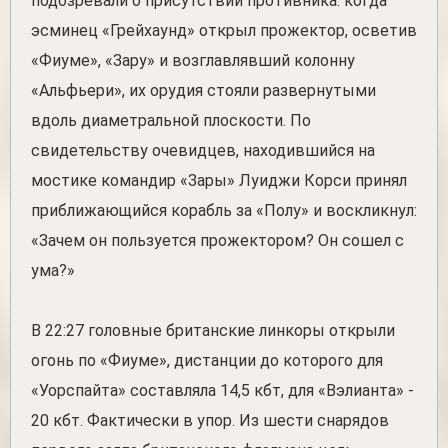
подозревали о присутствии противника: когда
эсминец «Грейхаунд» открыл прожектор, осветив
«Фиуме», «Зару» и возглавлявший колонну
«Альфьери», их орудия стояли развернутыми
вдоль диаметральной плоскости. По
свидетельству очевидцев, находившийся на
мостике командир «Зары» Луиджи Корси принял
приближающийся корабль за «Полу» и воскликнул:
«Зачем он пользуется прожектором? Он сошел с
ума?»
В 22:27 головные британские линкоры открыли
огонь по «Фиуме», дистанции до которого для
«Уорспайта» составляла 14,5 кбт, для «Вэлианта» -
20 кбт. Фактически в упор. Из шести снарядов