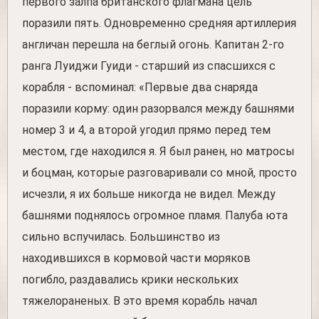
первого залпа британского флагмана цель
поразили пять. Одновременно средняя артиллерия
англичан перешла на беглый огонь. Капитан 2-го
ранга Луиджи Гуиди - старший из спасшихся с
корабля - вспоминал: «Первые два снаряда
поразили корму: один разорвался между башнями
номер 3 и 4, а второй угодил прямо перед тем
местом, где находился я. Я был ранен, но матросы
и боцман, которые разговаривали со мной, просто
исчезли, я их больше никогда не видел. Между
башнями поднялось огромное пламя. Палуба юта
сильно вспучилась. Большинство из
находившихся в кормовой части моряков
погибло, раздавались крики нескольких
тяжелораненых. В это время корабль начал