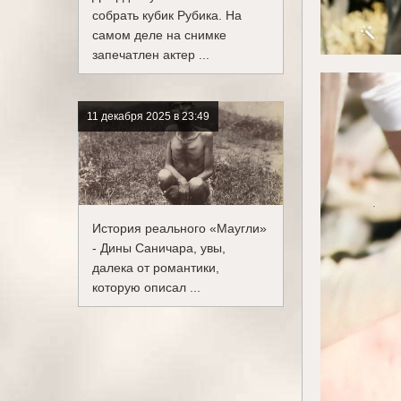
собрать кубик Рубика. На
самом деле на снимке
запечатлен актер ...
11 декабря 2025 в 23:49
История реального «Маугли»
- Дины Саничара, увы,
далека от романтики,
которую описал ...