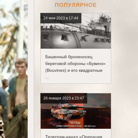
ПОПУЛЯРНОЕ
24 мая 2023 в 17:44
Башенный броненосец
береговой обороны «Бувинэ»
(Bouvines) и его квадратные
...
26 января 2023 в 23:47
Телеграм-канал «Операция