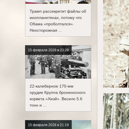
Трамп рассекретит файлы об
инопланетянах, потому что
Обама «проболтался».
Неосторожная ...
15 февраля 2026 в 23:29
22-калиберное 170-мм
орудие Круппа броненосного
корвета «Хиэй». Весило 5.6
тонн и ...
15 февраля 2026 в 21:19