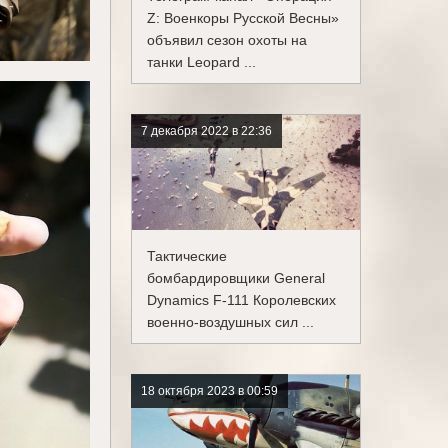
Z: Военкоры Русской Весны»
объявил сезон охоты на
танки Leopard ...
7 декабря 2022 в 22:36
Тактические
бомбардировщики General
Dynamics F-111 Королевских
военно-воздушных сил ...
18 октября 2023 в 00:59