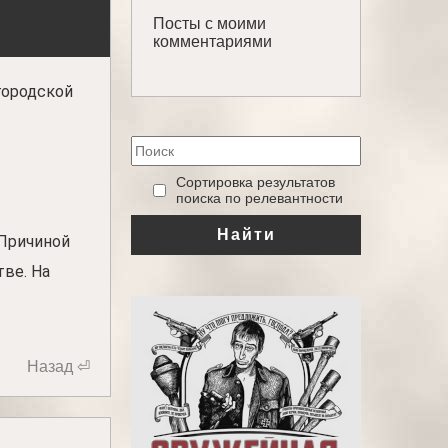
Посты с моими
комментариями
городской
‎Сортировка результатов
поиска по релевантности
Найти
 Причиной
тве. На
Назад ⏎