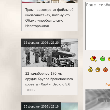
Трамп рассекретит файлы об
инопланетянах, потому что
Обама «проболтался».
Неосторожная ...
15 февраля 2026 в 23:29
22-калиберное 170-мм
орудие Круппа броненосного
корвета «Хиэй». Весило 5.6
Ре
тонн и ...
15 февраля 2026 в 21:19