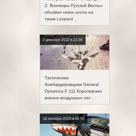
Z: Военкоры Русской Весны»
объявил сезон охоты на
танки Leopard ...
7 декабря 2022 в 22:36
Тактические
бомбардировщики General
Dynamics F-111 Королевских
военно-воздушных сил ...
18 октября 2023 в 00:59