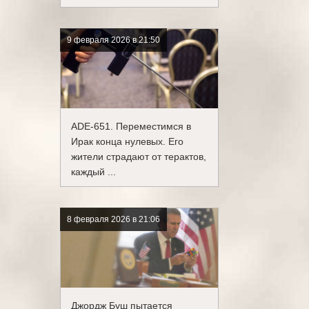
9 февраля 2026 в 21:50
ADE-651. Переместимся в
Ирак конца нулевых. Его
жители страдают от терактов,
каждый ...
8 февраля 2026 в 21:06
Джордж Буш пытается