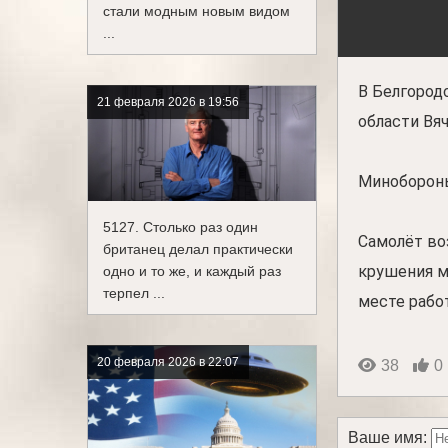
стали модным новым видом
...
В Белгород
21 февраля 2026 в 19:56
области Вяч
Минобороны
5127. Столько раз один
Самолёт во
британец делал практически
крушения м
одно и то же, и каждый раз
терпел ...
месте рабо
20 февраля 2026 в 22:07
38
0
Ваше имя: