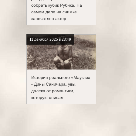
собрать кубик Рубика. На
самом деле на снимке
запечатлен актер ...
11 декабря 2025 в 23:49
История реального «Маугли»
- Дины Саничара, увы,
далека от романтики,
которую описал ...