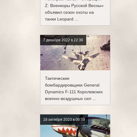
Z: Военкоры Русской Весны»
объявил сезон охоты на
танки Leopard ...
7 декабря 2022 в 22:36
Тактические
бомбардировщики General
Dynamics F-111 Королевских
военно-воздушных сил ...
18 октября 2023 в 00:59