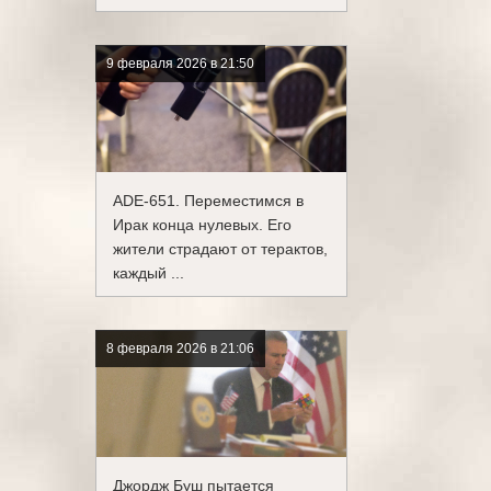
9 февраля 2026 в 21:50
ADE-651. Переместимся в
Ирак конца нулевых. Его
жители страдают от терактов,
каждый ...
8 февраля 2026 в 21:06
Джордж Буш пытается