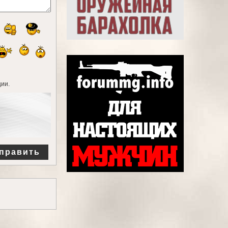
ии.
править