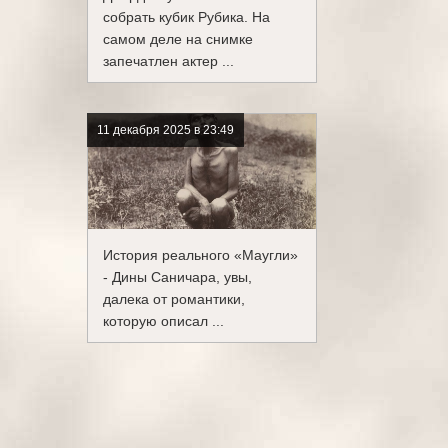
собрать кубик Рубика. На
самом деле на снимке
запечатлен актер ...
11 декабря 2025 в 23:49
История реального «Маугли»
- Дины Саничара, увы,
далека от романтики,
которую описал ...