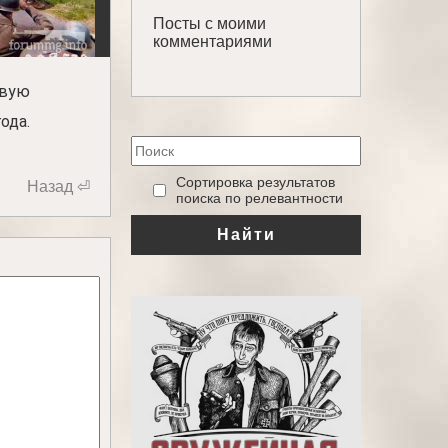
Посты с моими
комментариями
овую
ода.
‎Сортировка результатов
Назад ⏎
поиска по релевантности
Найти