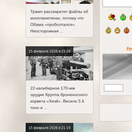
Трамп рассекретит файлы об
инопланетянах, потому что
Обама «проболтался».
Неосторожная ...
Ре
15 февраля 2026 в 23:29
22-калиберное 170-мм
орудие Круппа броненосного
корвета «Хиэй». Весило 5.6
тонн и ...
15 февраля 2026 в 21:19