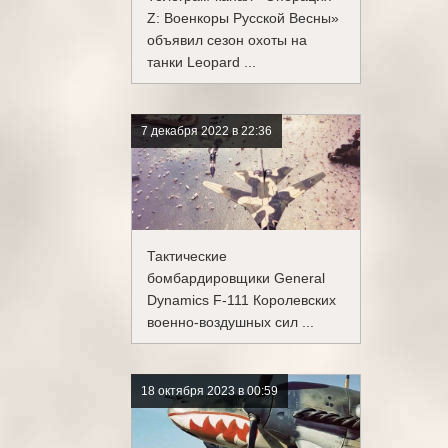
Z: Военкоры Русской Весны»
объявил сезон охоты на
танки Leopard ...
7 декабря 2022 в 22:36
Тактические
бомбардировщики General
Dynamics F-111 Королевских
военно-воздушных сил ...
18 октября 2023 в 00:59