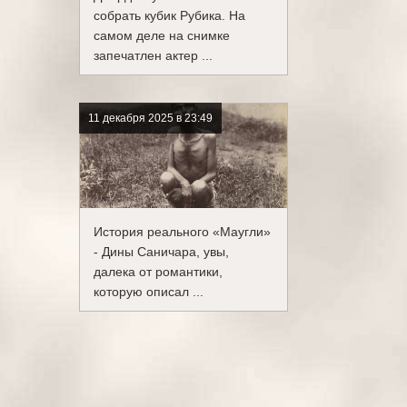
собрать кубик Рубика. На
самом деле на снимке
запечатлен актер ...
11 декабря 2025 в 23:49
История реального «Маугли»
- Дины Саничара, увы,
далека от романтики,
которую описал ...