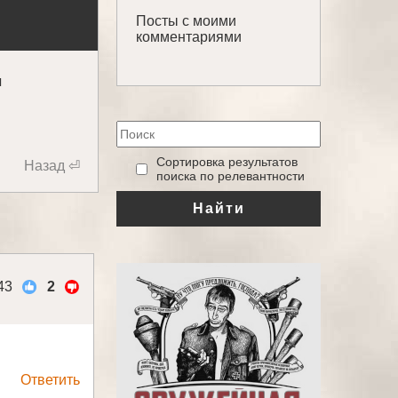
Посты с моими
комментариями
и
‎Сортировка результатов
Назад ⏎
поиска по релевантности
Найти
43
2
Ответить