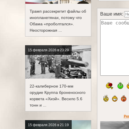
Трамп рассекретит файлы об
Ваше имя:
инопланетянах, потому что
Обама «проболтался».
Неосторожная ...
15 февраля 2026 в 23:29
22-калиберное 170-мм
орудие Круппа броненосного
корвета «Хиэй». Весило 5.6
тонн и ...
Ре
15 февраля 2026 в 21:19