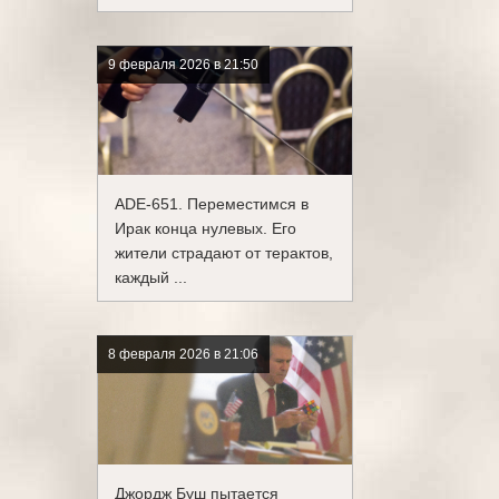
9 февраля 2026 в 21:50
ADE-651. Переместимся в
Ирак конца нулевых. Его
жители страдают от терактов,
каждый ...
8 февраля 2026 в 21:06
Джордж Буш пытается