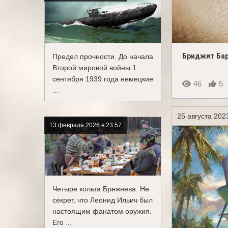
Бриджит Ба
Предел прочности. До начала
Второй мировой войны 1
сентября 1939 года немецкие
46
5
...
25 августа 202
13 февраля 2026 в 23:57
Четыре кольта Брежнева. Не
секрет, что Леонид Ильич был
настоящим фанатом оружия.
Его ...