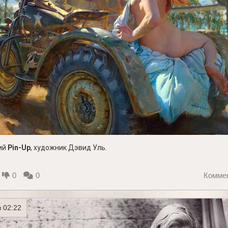
ий
Pin-Up
, художник Дэвид Уль.
0
0
Комме
 02:22