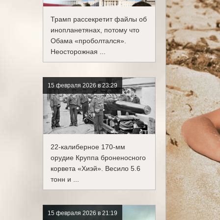
Трамп рассекретит файлы об
инопланетянах, потому что
Обама «проболтался».
Неосторожная ...
15 февраля 2026 в 23:29
22-калиберное 170-мм
орудие Круппа броненосного
корвета «Хиэй». Весило 5.6
тонн и ...
15 февраля 2026 в 21:19