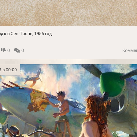
рдо
в Сен-Тропе, 1956 год.
0
0
Комме
3 в 00:09