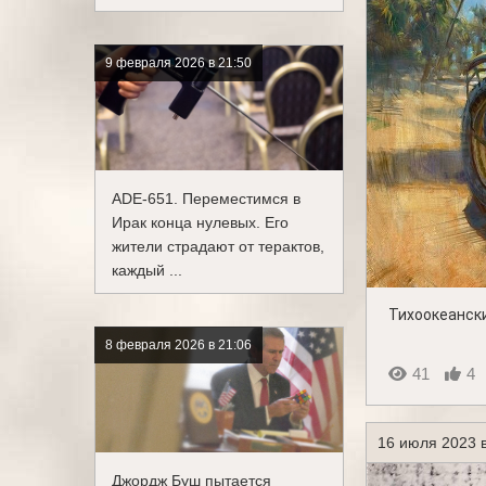
9 февраля 2026 в 21:50
ADE-651. Переместимся в
Ирак конца нулевых. Его
жители страдают от терактов,
каждый ...
Тихоокеанск
8 февраля 2026 в 21:06
41
4
16 июля 2023 в
Джордж Буш пытается