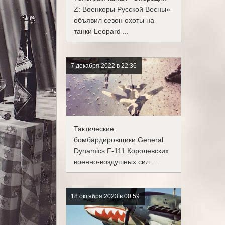
Z: Военкоры Русской Весны»
объявил сезон охоты на
танки Leopard ...
7 декабря 2022 в 22:36
Тактические
бомбардировщики General
Dynamics F-111 Королевских
военно-воздушных сил ...
18 октября 2023 в 00:59