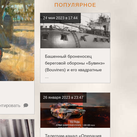
ПОПУЛЯРНОЕ
24 мая 2023 в 17:44
Башенный броненосец
береговой обороны «Бувинэ»
(Bouvines) и его квадратные
...
26 января 2023 в 23:47
нтировать
Телеграм-канал «Операция