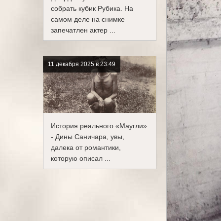
собрать кубик Рубика. На
самом деле на снимке
запечатлен актер ...
11 декабря 2025 в 23:49
История реального «Маугли»
- Дины Саничара, увы,
далека от романтики,
которую описал ...