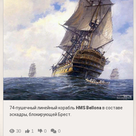
74-пушечный линейный корабль
HMS Bellona
в составе
эскадры, блокирующей Брест.
30
1
0
0