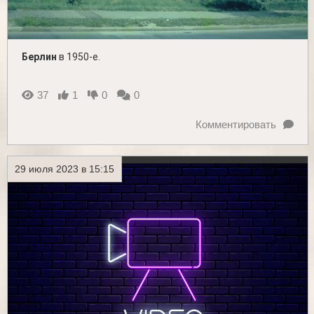
Берлин
в 1950-е.
37
1
0
0
Комментировать
29 июля 2023 в 15:15