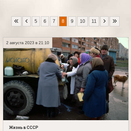
5
6
7
8
9
10
11
2 августа 2023 в 21:10
Жизнь в СССР