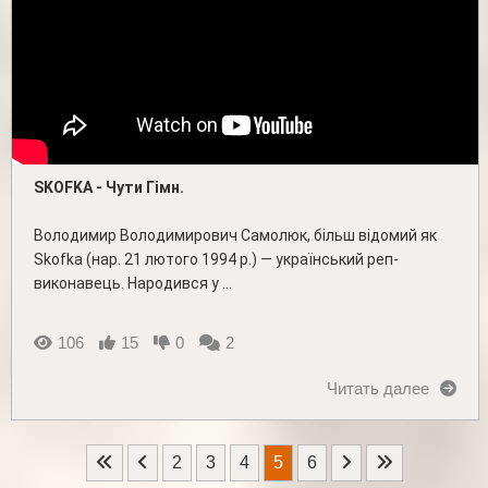
SKOFKA - Чути Гімн.
Володимир Володимирович Самолюк, більш відомий як
Skofka (нар. 21 лютого 1994 р.) — український реп-
виконавець. Народився у ...
106
15
0
2
Читать далее
2
3
4
5
6